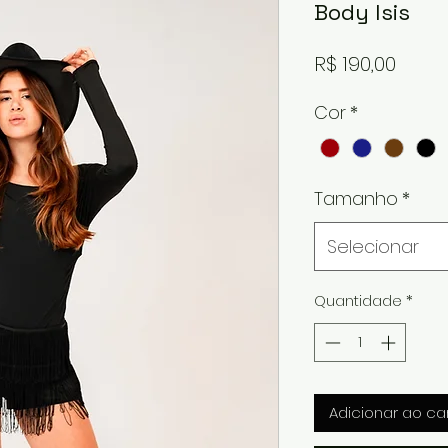
Body Isis
Preç
R$ 190,00
Cor
*
Tamanho
*
Selecionar
Quantidade
*
Adicionar ao ca