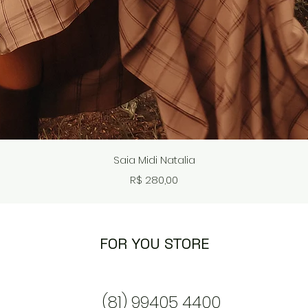
Visualização rápida
Saia Midi Natalia
Preço
R$ 280,00
FOR YOU STORE
(81) 99405 4400