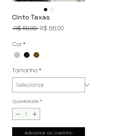
Cinto Taxas
Preço
Preço
 R$ 110,00 
R$ 66,00
normal
promocional
Cor
*
Tamanho
*
Quantidade
*
Adicionar ao carrinho