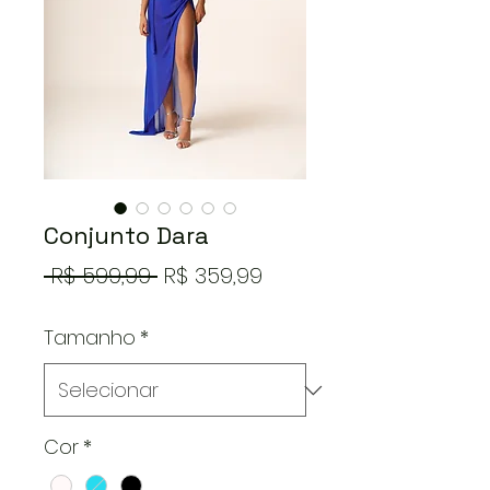
Conjunto Dara
Preço
Preço
 R$ 599,99 
R$ 359,99
normal
promocional
Tamanho
*
Cor
*