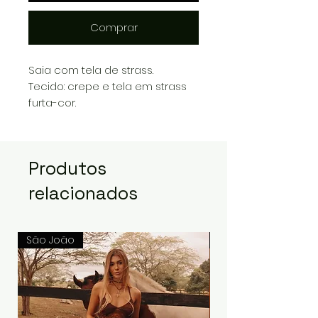
Comprar
Saia com tela de strass.
Tecido: crepe e tela em strass
furta-cor.
Produtos
relacionados
São João
São João