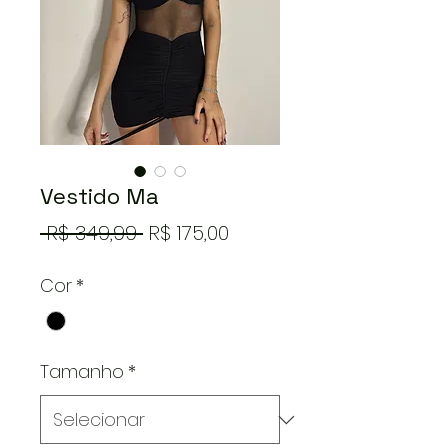
Vestido Ma
Preço
Preço
 R$ 349,99 
R$ 175,00
normal
promocional
Cor
*
Tamanho
*