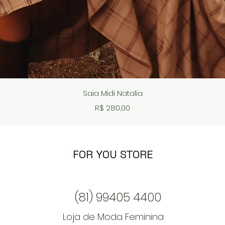
Visualização rápida
Saia Midi Natalia
Preço
R$ 280,00
FOR YOU STORE
(81) 99405 4400
Loja de Moda Feminina