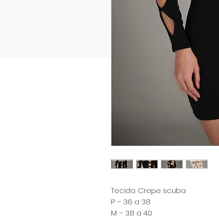
Tecido: Crepe scuba
P – 36 a 38
M – 38 a 40