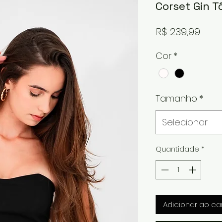
Corset Gin T
Pre
R$ 239,99
Cor
*
Tamanho
*
Selecionar
Quantidade
*
Adicionar ao ca