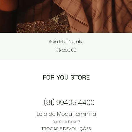
Visualização rápida
Saia Midi Natalia
Preço
R$ 280,00
FOR YOU STORE
(81) 99405 4400
Loja de Moda Feminina
Rua Casa Forte 47
TROCAS E DEVOLUÇÕES: